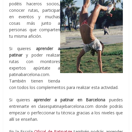
podéis haceros socios,
conocer rutas, participar
en eventos y muchas
cosas más junto a
personas que comparten
tu misma afición.
Si quieres
aprender a
patinar
y poder realizar
rutas con monitores
expertos apúntate a
patinabarcelona.com.
También tienen tienda
con todos los complementos para realizar esta actividad.
Si quieres
aprender a patinar en Barcelona
puedes
entrenarte en clasespatinajebarcelona.com donde podrás
empezar o perfeccionar tu técnica gracias a los niveles que
allí se enseñan.
En la Escola
Oficial de Patinatge
también podrás aprender