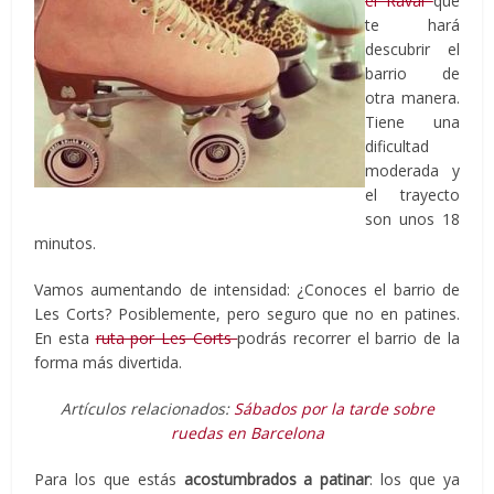
el Raval
que
te hará
descubrir el
barrio de
otra manera.
Tiene una
dificultad
moderada y
el trayecto
son unos 18
minutos.
Vamos aumentando de intensidad: ¿Conoces el barrio de
Les Corts? Posiblemente, pero seguro que no en patines.
En esta
ruta por Les Corts
podrás recorrer el barrio de la
forma más divertida.
Artículos relacionados:
Sábados por la tarde sobre
ruedas en Barcelona
Para los que estás
acostumbrados a patinar
: los que ya