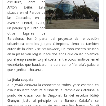
escultura, obra de
Antoni Llena
. Está
situada en el Parque de
las Cascadas, en la
Avenida Litoral, 12-14,
un parque que junto con
otros lugares de
Barcelona, formó parte del proyecto de renovación
urbanística para los Juegos Olímpicos. Llena es también
autor de la obra
Los “castellers”
, un monumento situado
en la plaza San Miguel hace dos años que causó polémica
por el emplazamiento y el coste, entre otros motivos, en el
vecindario, que bautizaron la obra como “ferralla”, palabra
que significa “chatarra”.
La Jirafa coqueta
A la
Jirafa coqueta
la conocemos todos, yace estirada en
esa insinuante postura al final de la Rambla de Cataluña, a
punto de cruzar con la Diagonal. Es del escultor
Josep
Granyer
. Justo al principio de la Rambla Cataluña se
encuentra otra escultura de este escultor barcelonés,
El