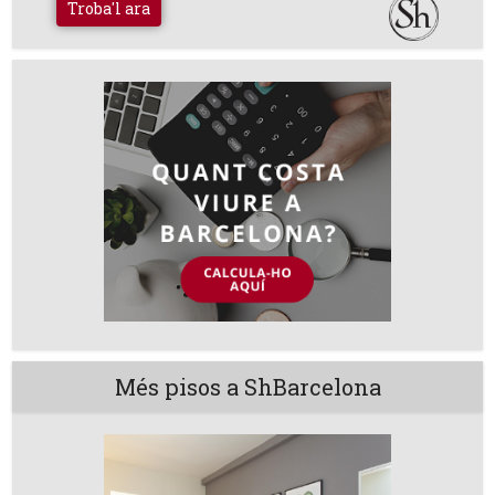
Troba'l ara
Més pisos a ShBarcelona