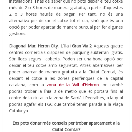
instal·lacions, i has de saber que no pots deixar el teu cotxe
més de 2 o 3 hores de manera gratuïta, a partir d’aquestes
2 o 3 hores hauràs de pagar. Per tant, no és una
alternativa per deixar el cotxe tot el dia, sinó que és una
opció per poder aparcar de manera puntual per fer algunes
gestions.
Diagonal Mar
,
Heron
City
,
L’Illa
i
Gran Via 2
. Aquests quatre
centres comercials disposen de pàrquing subterrani gratis.
Són llocs segurs i coberts. Poden ser una bona opció per
deixar el teu cotxe amb seguretat. Altres alternatives per
poder aparcar de manera gratuïta a la Ciutat Comtal, és
deixant el cotxe a les zones perifèriques de la capital
catalana, com la
zona de la Vall d’Hebron
, on també
podràs trobar la línia 3 de metro que et portarà fins al
centre de la ciutat o la zona de Sarrià i Pedralbes, a la qual
podràs agafar els FGC que també tenen parada a la Plaça
Catalunya.
Ens pots donar més consells per trobar aparcament a la
Ciutat Comtal?