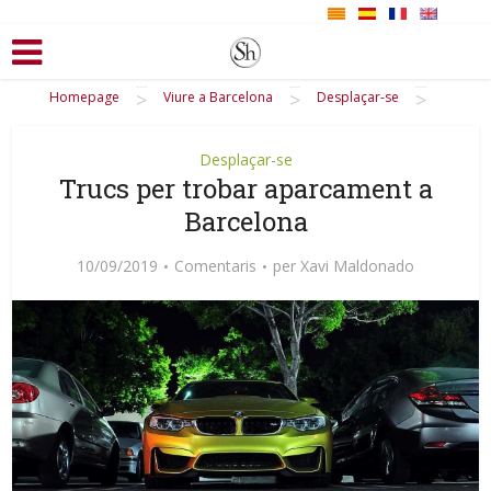
>
>
>
Homepage
Viure a Barcelona
Desplaçar-se
Desplaçar-se
Trucs per trobar aparcament a
Barcelona
10/09/2019
Comentaris
per
Xavi Maldonado