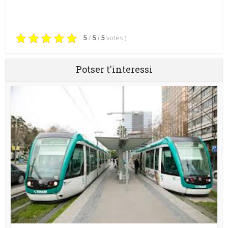
5
/
5
(
5
votes
)
Potser t'interessi