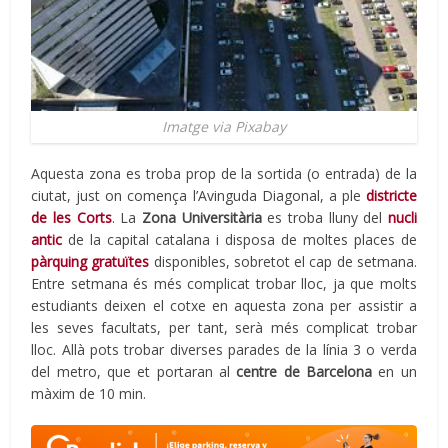
Imatge via Pixabay
Aquesta zona es troba prop de la sortida (o entrada) de la
ciutat, just on comença l’Avinguda Diagonal, a ple
districte
de les Corts
. La
Zona Universitària
es troba lluny del
nucli
antic
de la capital catalana i disposa de moltes places de
pàrquing gratuïtes
disponibles, sobretot el cap de setmana.
Entre setmana és més complicat trobar lloc, ja que molts
estudiants deixen el cotxe en aquesta zona per assistir a
les seves facultats, per tant, serà més complicat trobar
lloc. Allà pots trobar diverses parades de la línia 3 o verda
del metro, que et portaran al
centre de Barcelona
en un
màxim de 10 min.