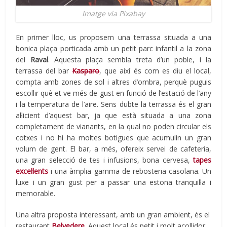
Imatge via Pixabay
En primer lloc, us proposem una terrassa situada a una
bonica plaça porticada amb un petit parc infantil a la zona
del
Raval
. Aquesta plaça sembla treta d’un poble, i la
terrassa del bar
Kasparo
, que així és com es diu el local,
compta amb zones de sol i altres d’ombra, perquè puguis
escollir què et ve més de gust en funció de l’estació de l’any
i la temperatura de l’aire. Sens dubte la terrassa és el gran
al·licient d’aquest bar, ja que està situada a una zona
completament de vianants, en la qual no poden circular els
cotxes i no hi ha moltes botigues que acumulin un gran
volum de gent. El bar, a més, ofereix servei de cafeteria,
una gran selecció de tes i infusions, bona cervesa,
tapes
excel·lents
i una àmplia gamma de rebosteria casolana. Un
luxe i un gran gust per a passar una estona tranquil·la i
memorable.
Una altra proposta interessant, amb un gran ambient, és el
restaurant
Belvedere
. Aquest local és petit i molt acollidor,