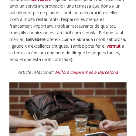
amb un servei irreprotxable i una terrassa que dóna a un
pati interior ple de plantes i amb una decoració excel·lent.
Com a molts restaurants, l’espai on es menja és
francament important, i trobar restaurants de qualitat,
tranquils i bonics no és tan fàcil com sembla. Pel que fa al
menjar,
Belvedere
ofereix cuina elaborada i molt saborosa,
i gaudeix d’excel·lents crítiques. També pots fer el
vermut
a
la terrassa (encara que hem de dir que té poques taules,
amb el que està molt cotitzada).
Article relacionat:
Millors caipirinhes a Barcelona