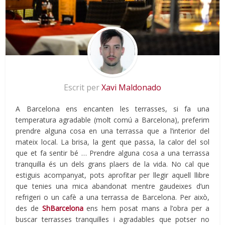
Escrit per
Xavi Maldonado
A Barcelona ens encanten les terrasses, si fa una
temperatura agradable (molt comú a Barcelona), preferim
prendre alguna cosa en una terrassa que a l’interior del
mateix local. La brisa, la gent que passa, la calor del sol
que et fa sentir bé … Prendre alguna cosa a una terrassa
tranquil·la és un dels grans plaers de la vida. No cal que
estiguis acompanyat, pots aprofitar per llegir aquell llibre
que tenies una mica abandonat mentre gaudeixes d’un
refrigeri o un cafè a una terrassa de Barcelona. Per això,
des de
ShBarcelona
ens hem posat mans a l’obra per a
buscar terrasses tranquil·les i agradables que potser no