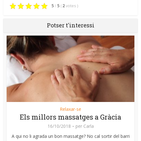
5
/
5
(
2
votes
)
Potser t'interessi
Relaxar-se
Els millors massatges a Gràcia
16/10/2018
per
Carla
A qui no li agrada un bon massatge? No cal sortir del barri