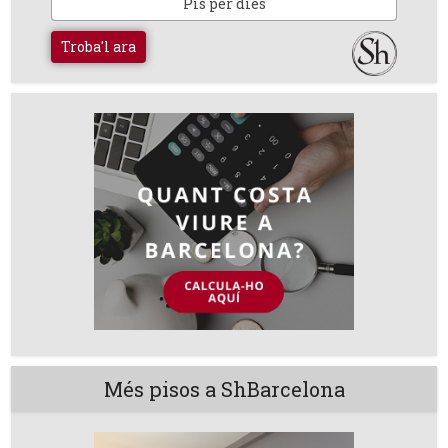
Pis per dies
Troba'l ara
Més pisos a ShBarcelona