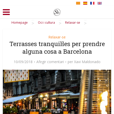
>
>
>
Homepage
Oci i cultura
Relaxar-se
Relaxar-se
Terrasses tranquil·les per prendre
alguna cosa a Barcelona
10/09/2018
Afegir comentari
per
Xavi Maldonado