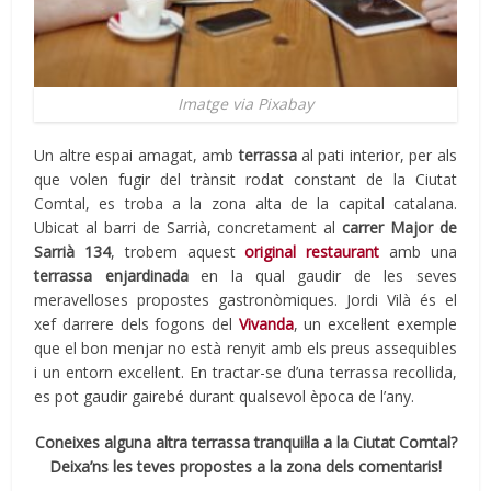
Imatge via Pixabay
Un altre espai amagat, amb
terrassa
al pati interior, per als
que volen fugir del trànsit rodat constant de la Ciutat
Comtal, es troba a la zona alta de la capital catalana.
Ubicat al barri de Sarrià, concretament al
carrer Major de
Sarrià 134
, trobem aquest
original restaurant
amb una
terrassa enjardinada
en la qual gaudir de les seves
meravelloses propostes gastronòmiques. Jordi Vilà és el
xef darrere dels fogons del
Vivanda
, un excel·lent exemple
que el bon menjar no està renyit amb els preus assequibles
i un entorn excel·lent. En tractar-se d’una terrassa recollida,
es pot gaudir gairebé durant qualsevol època de l’any.
Coneixes alguna altra terrassa tranquil·la a la Ciutat Comtal?
Deixa’ns les teves propostes a la zona dels comentaris!