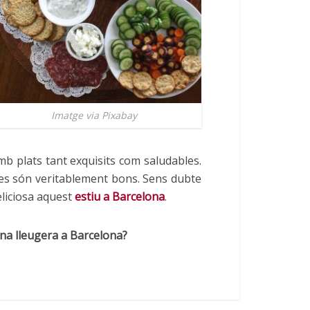
Imatge via Pixabay
amb plats tant exquisits com saludables.
tres són veritablement bons. Sens dubte
eliciosa aquest
estiu a Barcelona
.
na lleugera a Barcelona?