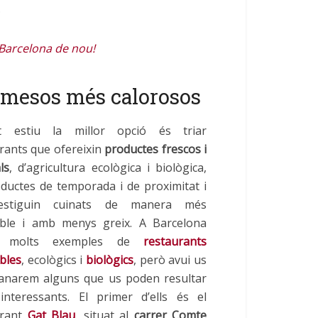
.
a Barcelona de nou!
s mesos més calorosos
t estiu la millor opció és triar
rants que ofereixin
productes frescos i
ls
, d’agricultura ecològica i biològica,
ductes de temporada i de proximitat i
estiguin cuinats de manera més
able i amb menys greix. A Barcelona
m molts exemples de
restaurants
bles
, ecològics i
biològics
, però avui us
anarem alguns que us poden resultar
 interessants. El primer d’ells és el
urant
Gat Blau
, situat al
carrer Comte