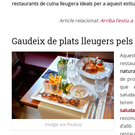
restaurants de cuina lleugera ideals per a aquest estiu
Article relacionat:
Arriba l’estiu 
Gaudeix de plats lleugers pel
Aques
restau
natura
de pro
que 
salud
teni
saluda
recom
Imatge via Pixabay
d’allò
resta