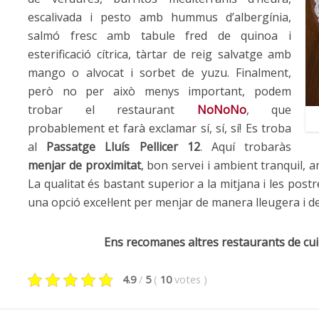
escalivada i pesto amb hummus d’albergínia,
salmó fresc
amb tabule
fred de quinoa i
esterificació cítrica, tàrtar de reig salvatge amb
mango o alvocat i sorbet de
yuzu
. Finalment,
però no per això menys important, podem
trobar el restaurant
NoNoNo
, que
probablement et farà exclamar sí, sí, sí! Es troba
al
Passatge Lluís Pellicer 12
. Aquí trobaràs
menjar de proximitat
, bon servei i ambient tranquil, 
La qualitat és bastant superior a la mitjana i les pos
una opció excel·lent per menjar de manera lleugera i d
Ens recomanes altres restaurants de cui
4.9
/
5
(
10
votes
)