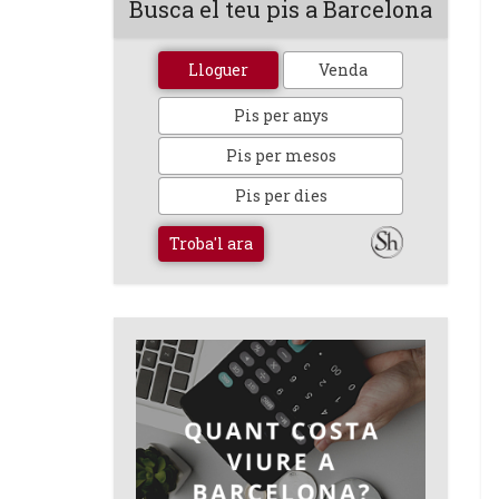
Busca el teu pis a Barcelona
Lloguer
Venda
Pis per anys
Pis per mesos
Pis per dies
Troba'l ara