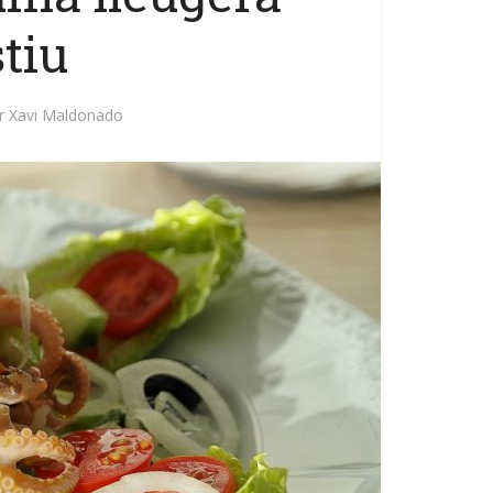
stiu
r
Xavi Maldonado