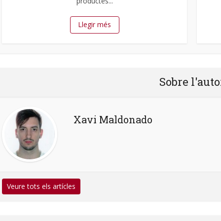
productes...
Llegir més
Sobre l'auto
Xavi Maldonado
Veure tots els artícles