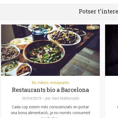
Potser t'inter
Els millors restaurants
Restaurants bio a Barcelona
30/04/2019
per
Xavi Maldonado
Cada cop estem més conscienciats en portar
una bona alimentació, ja no només consumint