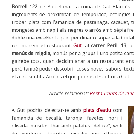
Borrell 122
de Barcelona. La cuina de Gat Blau és u
ingredients de proximitat, de temporada, ecològics i
trobar plats com l’amanida de pastanaga, cacauet, 
mongetes amb nap i alls negres o arròs amb sèpia fresca 
dubte una excel·lent opció per dinar o sopar a la Ciuta
recomanem el restaurant
Gut
, al
carrer Perill 13
, a
menús de migdia
, menús per a grups i una petita cart
gairebé tots, quan decidim anar a un restaurant ens
però també poder descobrir coses noves: sabors, text
els cinc sentits. Això és el que podràs descobrir a
Gut
.
Article relacionat:
Restaurants de cuin
A
Gut
podràs delectar-te amb
plats d’estiu
com
l’amanida de bacallà, taronja, favetes, nori i
olivada, musclos thai amb patates “
deluxe
“, wok
de verdures,
burritos
mediterranis d’heura,