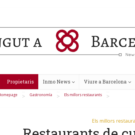
Propietaris
Inmo News
Viure a Barcelona
Homepage
Gastronomía
Els millors restaurants
>
>
>
Els millors restaur
Restaurants de cu