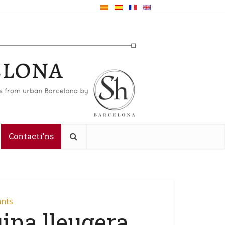
Contacti’ns
ants
ina lleugera