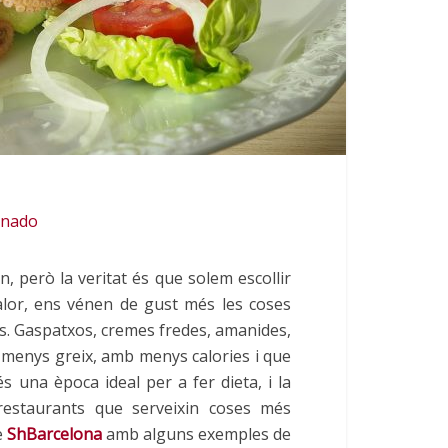
onado
n, però la veritat és que solem escollir
alor, ens vénen de gust més les coses
rs. Gaspatxos, cremes fredes, amanides,
menys greix, amb menys calories i que
s una època ideal per a fer dieta, i la
restaurants que serveixin coses més
e
ShBarcelona
amb alguns exemples de