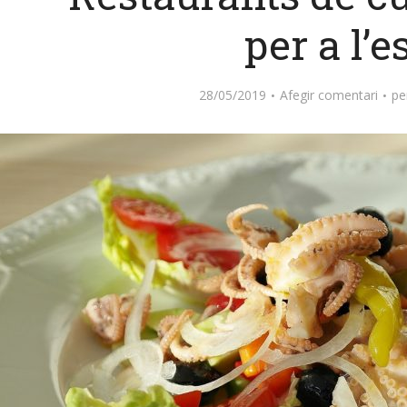
per a l’e
28/05/2019
Afegir comentari
pe