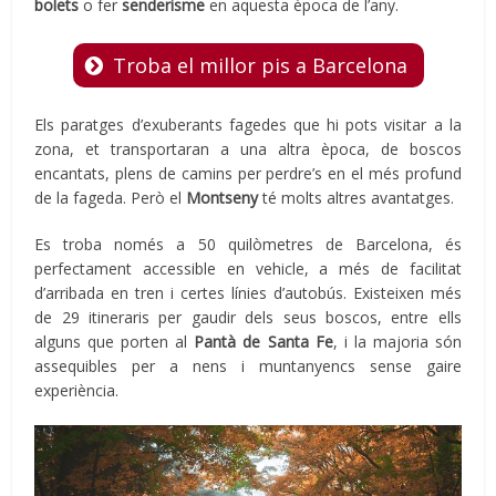
bolets
o fer
senderisme
en aquesta època de l’any.
Troba el millor pis a Barcelona
Els paratges d’exuberants fagedes que hi pots visitar a la
zona, et transportaran a una altra època, de boscos
encantats, plens de camins per perdre’s en el més profund
de la fageda. Però el
Montseny
té molts altres avantatges.
Es troba només a 50 quilòmetres de Barcelona, és
perfectament accessible en vehicle, a més de facilitat
d’arribada en tren i certes línies d’autobús. Existeixen més
de 29 itineraris per gaudir dels seus boscos, entre ells
alguns que porten al
Pantà de Santa Fe
, i la majoria són
assequibles per a nens i muntanyencs sense gaire
experiència.