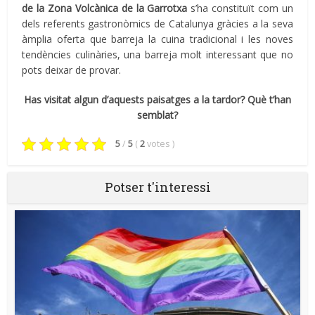
de la Zona Volcànica de la Garrotxa
s’ha constituït com un
dels referents gastronòmics de Catalunya gràcies a la seva
àmplia oferta que barreja la cuina tradicional i les noves
tendències culinàries, una barreja molt interessant que no
pots deixar de provar.
Has visitat algun d’aquests paisatges a la tardor? Què t’han
semblat?
5
/
5
(
2
votes
)
Potser t'interessi