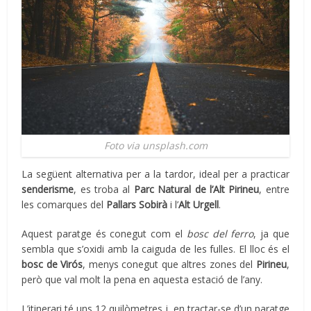
Foto via unsplash.com
La següent alternativa per a la tardor, ideal per a practicar
senderisme
, es troba al
Parc Natural de l’Alt Pirineu
, entre
les comarques del
Pallars Sobirà
i l’
Alt Urgell
.
Aquest paratge és conegut com el
bosc del ferro
, ja que
sembla que s’oxidi amb la caiguda de les fulles. El lloc és el
bosc de Virós
, menys conegut que altres zones del
Pirineu
,
però que val molt la pena en aquesta estació de l’any.
L’itinerari té uns 12 quilòmetres i, en tractar-se d’un paratge