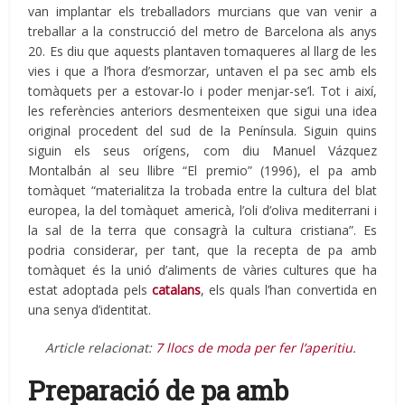
van implantar els treballadors murcians que van venir a
treballar a la construcció del metro de Barcelona als anys
20. Es diu que aquests plantaven tomaqueres al llarg de les
vies i que a l’hora d’esmorzar, untaven el pa sec amb els
tomàquets per a estovar-lo i poder menjar-se’l. Tot i així,
les referències anteriors desmenteixen que sigui una idea
original procedent del sud de la Península. Siguin quins
siguin els seus orígens, com diu Manuel Vázquez
Montalbán al seu llibre “El premio” (1996), el pa amb
tomàquet “materialitza la trobada entre la cultura del blat
europea, la del tomàquet americà, l’oli d’oliva mediterrani i
la sal de la terra que consagrà la cultura cristiana”. Es
podria considerar, per tant, que la recepta de pa amb
tomàquet és la unió d’aliments de vàries cultures que ha
estat adoptada pels
catalans
, els quals l’han convertida en
una senya d’identitat.
Article relacionat:
7 llocs de moda per fer l’aperitiu
.
Preparació de pa amb