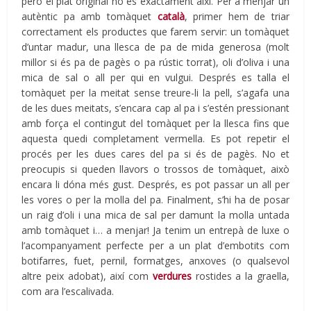
però el plat original no és exactament així. Per a menjar un
autèntic pa amb tomàquet
català
, primer hem de triar
correctament els productes que farem servir: un tomàquet
d’untar madur, una llesca de pa de mida generosa (molt
millor si és pa de pagès o pa rústic torrat), oli d’oliva i una
mica de sal o all per qui en vulgui. Després es talla el
tomàquet per la meitat sense treure-li la pell, s’agafa una
de les dues meitats, s’encara cap al pa i s’estén pressionant
amb força el contingut del tomàquet per la llesca fins que
aquesta quedi completament vermella. Es pot repetir el
procés per les dues cares del pa si és de pagès. No et
preocupis si queden llavors o trossos de tomàquet, això
encara li dóna més gust. Després, es pot passar un all per
les vores o per la molla del pa. Finalment, s’hi ha de posar
un raig d’oli i una mica de sal per damunt la molla untada
amb tomàquet i… a menjar! Ja tenim un entrepà de luxe o
l’acompanyament perfecte per a un plat d’embotits com
botifarres, fuet, pernil, formatges, anxoves (o qualsevol
altre peix adobat), així com
verdures
rostides a la graella,
com ara l’escalivada.