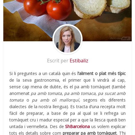
Escrit per
Estibaliz
Si li preguntes a un català quin és
l’aliment o plat més típic
de la seva gastronomia, el primer que li vindrà al cap,
sense cap mena de dubte, és el pa amb tomàquet (també
anomenat
pa amb tomata
,
pa amb tomaca
,
pa sucat amb
tomata
o
pa amb oli mallorquí
, segons els diferents
dialectes de la nostra llengua). Es tracta d’una recepta molt
fàcil de preparar, a base de pa al qual se li refrega un
tomàquet cru i madur especial per a que la llesca quedi ben
untada i vermelleta. Des de
ShBarcelona
us volem explicar
tots els detalls sobre com
preparar pa amb tomàquet
. T’hi