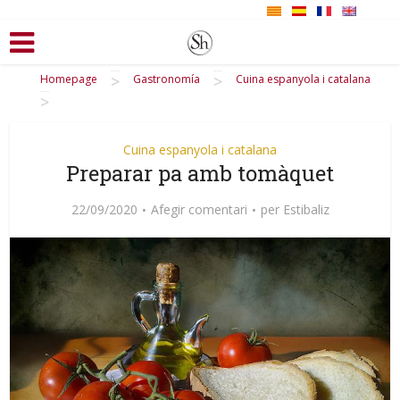
>
>
Homepage
Gastronomía
Cuina espanyola i catalana
>
Cuina espanyola i catalana
Preparar pa amb tomàquet
22/09/2020
Afegir comentari
per
Estibaliz