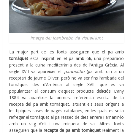
Imatge de: Joanbrebo via VisualHunt
La major part de les fonts asseguren que el
pa amb
tomàquet
està inspirat en el pa amb oli, una preparació
present a la cuina mediterrània des de l’Antiga Grècia. Al
segle XVII va aparèixer el
panbolibo
(pa amb oli) a un
receptari de Jaume Oliver, però no va ser fins l’arribada del
tomàquet des d’Amèrica al segle XVIII que es va
popularitzar el consum d’aquest producte deliciós. L’any
1884 va aparèixer la primera referència escrita de la
recepta del pa amb tomàquet, situant els seus orígens a
les típiques cases de pagès catalanes, en les quals es solia
refregar el tomàquet al pa ressec de dies enrere i amanir-lo
amb un raig d’oli i una miqueta de sal. Altres fonts
asseguren que la
recepta de pa amb tomàquet
realment la