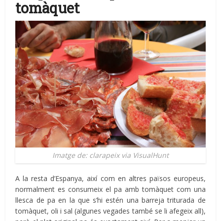
tomàquet
Imatge de: clarapeix via VisualHunt
A la resta d’Espanya, així com en altres països europeus,
normalment es consumeix el pa amb tomàquet com una
llesca de pa en la que s’hi estén una barreja triturada de
tomàquet, oli i sal (algunes vegades també se li afegeix all),