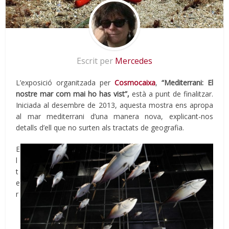
Escrit per
Mercedes
L’exposició organitzada per
Cosmocaixa
,
“Mediterrani: El
nostre mar com mai ho has vist”,
està a punt de finalitzar.
Iniciada al desembre de 2013, aquesta mostra ens apropa
al mar mediterrani d’una manera nova, explicant-nos
detalls d’ell que no surten als tractats de geografia.
E
l
t
e
r