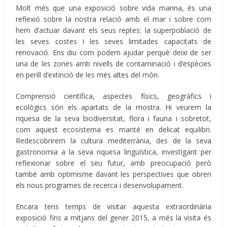
Molt més que una exposició sobre vida marina, és una
reflexió sobre la nostra relació amb el mar i sobre com
hem d’actuar davant els seus reptes: la superpoblació de
les seves costes i les seves limitades capacitats de
renovació. Ens diu com podem ajudar perquè deixi de ser
una de les zones amb nivells de contaminació i d’espècies
en perill d’extinció de les més altes del món.
Comprensió científica, aspectes físics, geogràfics i
ecològics són els apartats de la mostra. Hi veurem la
riquesa de la seva biodiversitat, flora i fauna i sobretot,
com aquest ecosistema es manté en delicat equilibri.
Redescobrirem la cultura mediterrània, des de la seva
gastronomia a la seva riquesa lingüística, investigant per
reflexionar sobre el seu futur, amb preocupació però
també amb optimisme davant les perspectives que obren
els nous programes de recerca i desenvolupament.
Encara tens temps de visitar aquesta extraordinària
exposició fins a mitjans del gener 2015, a més la visita és