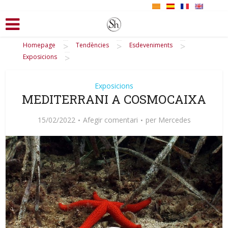
>
>
>
Homepage
Tendències
Esdeveniments
>
Exposicions
Exposicions
MEDITERRANI A COSMOCAIXA
15/02/2022
Afegir comentari
per
Mercedes