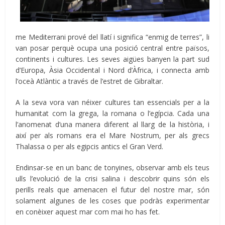
me Mediterrani prové del llatí i significa “enmig de terres”, li
van posar perquè ocupa una posició central entre països,
continents i cultures. Les seves aigües banyen la part sud
d’Europa, Àsia Occidental i Nord d’Àfrica, i connecta amb
l’oceà Atlàntic a través de l’estret de Gibraltar.
A la seva vora van néixer cultures tan essencials per a la
humanitat com la grega, la romana o l’egípcia. Cada una
l’anomenat d’una manera diferent al llarg de la història, i
així per als romans era el Mare Nostrum, per als grecs
Thalassa o per als egipcis antics el Gran Verd.
Endinsar-se en un banc de tonyines, observar amb els teus
ulls l’evolució de la crisi salina i descobrir quins són els
perills reals que amenacen el futur del nostre mar, són
solament algunes de les coses que podràs experimentar
en conèixer aquest mar com mai ho has fet.