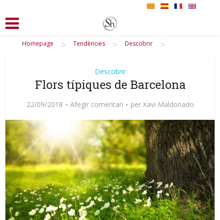
>
>
>
Homepage
Tendències
Descobrir
Descobrir
Flors típiques de Barcelona
22/09/2018
Afegir comentari
per
Xavi Maldonado