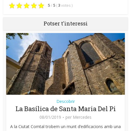
5
/
5
(
3
votes
)
Potser t'interessi
Descobrir
La Basílica de Santa Maria Del Pi
08/01/2019
per
Mercedes
A la Ciutat Comtal trobem un munt d’edificacions amb una