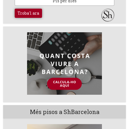
Pis per dies
Troba'l ara
Més pisos a ShBarcelona