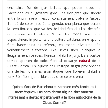
Una altra
flor
de gran bellesa que podem trobar a
Barcelona és el
gessamí
groc, una flor gran que floreix
entre la primavera i l’estiu, concretament d’abril a l’agost.
També de color groc és la
ginesta
, una planta que durant
la seva floració, que va des de l’abril fins al juliol, desprèn
un aroma molt intens. Si bé les
roses
són flors
especialment importants a la cultura catalana, en el que la
flora barcelonina es refereix, els rosers silvestres són
veritablement autòctons. Les seves flors, blanques o
lleugerament rosades, floreixen d’abril a juny. Els arbustos
també aporten delicades flors al paisatge
natural
de la
Ciutat Comtal. En aquest cas, l’
estepa negra
proporciona
una de les flors més aromàtiques que floreixen d’abril a
juny. Són flors grans, blanques o de color crema.
Quines flors de Barcelona et semblen més boniques i
aromàtiques? Ens hem deixat alguna altra varietat
interessant a destacar pertanyent a la flora autòctona de la
Ciutat Comtal?