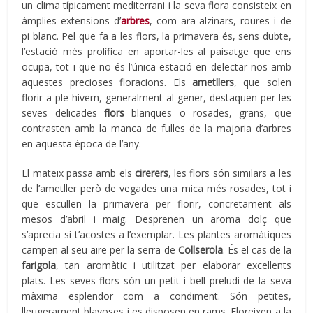
un clima típicament mediterrani i la seva flora consisteix en
àmplies extensions d’
arbres
, com ara alzinars, roures i de
pi blanc. Pel que fa a les flors, la primavera és, sens dubte,
l’estació més prolífica en aportar-les al paisatge que ens
ocupa, tot i que no és l’única estació en delectar-nos amb
aquestes precioses floracions. Els
ametllers
, que solen
florir a ple hivern, generalment al gener, destaquen per les
seves delicades
flors
blanques o rosades, grans, que
contrasten amb la manca de fulles de la majoria d’arbres
en aquesta època de l’any.
El mateix passa amb els
cirerers
, les flors són similars a les
de l’ametller però de vegades una mica més rosades, tot i
que escullen la primavera per florir, concretament als
mesos d’abril i maig. Desprenen un aroma dolç que
s’aprecia si t’acostes a l’exemplar. Les plantes aromàtiques
campen al seu aire per la serra de
Collserola
. És el cas de la
farigola
, tan aromàtic i utilitzat per elaborar excel·lents
plats. Les seves flors són un petit i bell preludi de la seva
màxima esplendor com a condiment. Són petites,
lleugerament blavoses i es disposen en rams. Floreixen a la