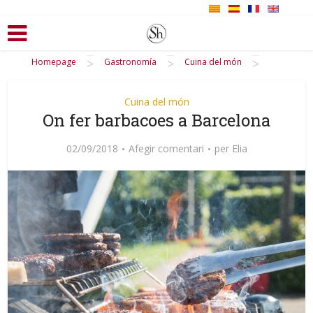
>
>
>
Homepage
Gastronomía
Cuina del món
Cuina del món
On fer barbacoes a Barcelona
02/09/2018
Afegir comentari
per
Elia