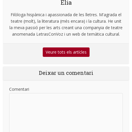
Elia
Filòloga hispànica i apassionada de les lletres. M'agrada el
teatre (molt), la literatura (més encara) i la cultura. He unit
la meva passió per les arts creant una companyia de teatre
anomenada LetrasConVoz i un web de temàtica cultural.
Veure tots els artícles
Deixar un comentari
Comentari