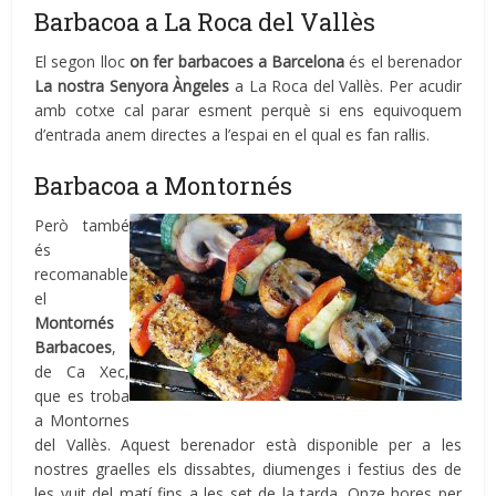
Barbacoa a La Roca del Vallès
El segon lloc
on fer barbacoes a Barcelona
és el berenador
La nostra Senyora Àngeles
a La Roca del Vallès. Per acudir
amb cotxe cal parar esment perquè si ens equivoquem
d’entrada anem directes a l’espai en el qual es fan ral·lis.
Barbacoa a Montornés
Però també
és
recomanable
el
Montornés
Barbacoes
,
de Ca Xec,
que es troba
a Montornes
del Vallès. Aquest berenador està disponible per a les
nostres graelles els dissabtes, diumenges i festius des de
les vuit del matí fins a les set de la tarda. Onze hores per