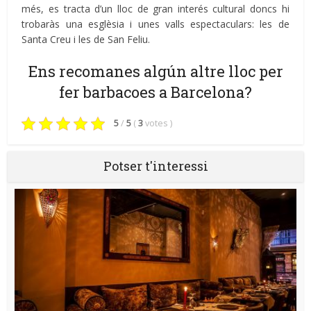
més, es tracta d’un lloc de gran interés cultural doncs hi
trobaràs una esglèsia i unes valls espectaculars: les de
Santa Creu i les de San Feliu.
Ens recomanes algún altre lloc per
fer barbacoes a Barcelona?
5
/
5
(
3
votes
)
Potser t'interessi