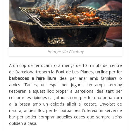
Imatge via Pixabay
A un cop de ferrocarril o a menys de 10 minuts del centre
de Barcelona trobem la
Font de Les Planes, un lloc per fer
barbacoes a l’aire lliure
ideal per anar amb familiars o
amics. Taules, un espai per jugar i un ampli terreny
t’esperen a aquest lloc proper a Barcelona ideal tant per
celebrar les típiques calçotades com per fer una bona carn
a la brasa amb un deliciós allioli al costat. Envoltat de
natura, aquest lloc per fer barbacoes t’ofereix un servei de
bar per poder comprar aquelles coses que sempre se’ns
obliden a casa.