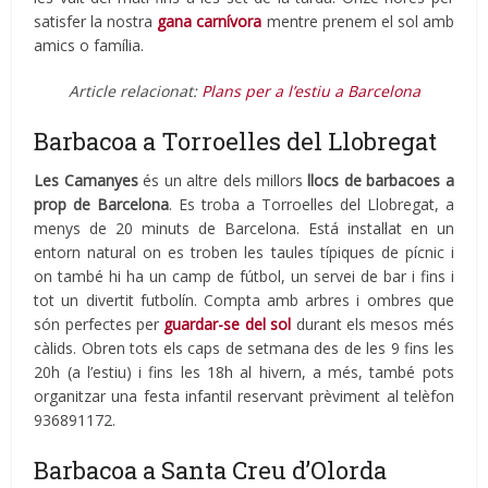
satisfer la nostra
gana carnívora
mentre prenem el sol amb
amics o família.
Article relacionat:
Plans per a l’estiu a Barcelona
Barbacoa a Torroelles del Llobregat
Les Camanyes
és un altre dels millors
llocs de barbacoes a
prop de Barcelona
. Es troba a Torroelles del Llobregat, a
menys de 20 minuts de Barcelona. Está instal·lat en un
entorn natural on es troben les taules típiques de pícnic i
on també hi ha un camp de fútbol, un servei de bar i fins i
tot un divertit futbolín. Compta amb arbres i ombres que
són perfectes per
guardar-se del sol
durant els mesos més
càlids. Obren tots els caps de setmana des de les 9 fins les
20h (a l’estiu) i fins les 18h al hivern, a més, també pots
organitzar una festa infantil reservant prèviment al telèfon
936891172.
Barbacoa a Santa Creu d’Olorda