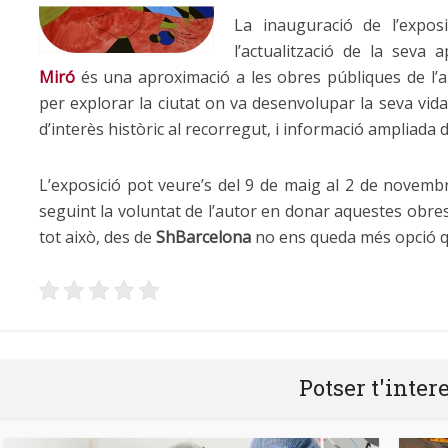
La inauguració de l’expos
l’actualització de la seva
Miró
és una aproximació a les obres públiques de l’art
per explorar la ciutat on va desenvolupar la seva vid
d’interès històric al recorregut, i informació ampliada de
L’exposició pot veure’s del 9 de maig al 2 de novembr
seguint la voluntat de l’autor en donar aquestes obres
tot això, des de
ShBarcelona
no ens queda més opció qu
Potser t'inter