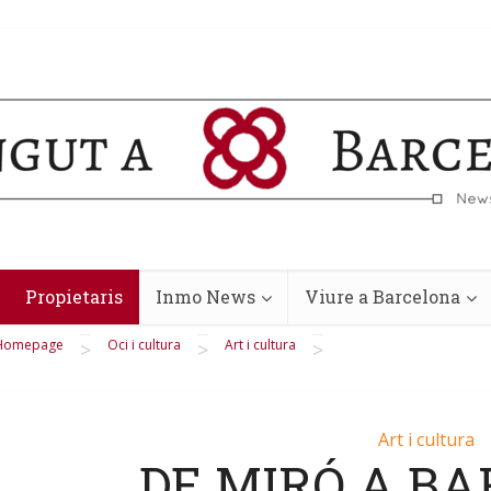
Propietaris
Inmo News
Viure a Barcelona
Homepage
Oci i cultura
Art i cultura
>
>
>
Art i cultura
DE MIRÓ A B