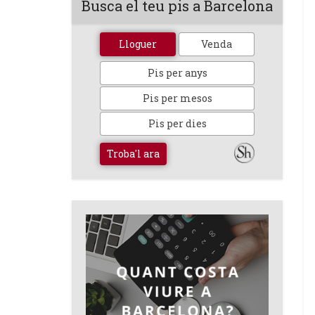
Busca el teu pis a Barcelona
Lloguer
Venda
Pis per anys
Pis per mesos
Pis per dies
Troba'l ara