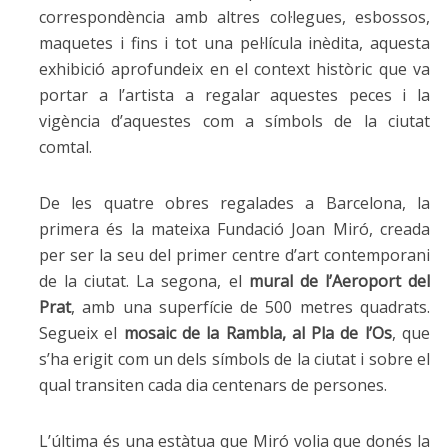
correspondència amb altres col·legues, esbossos,
maquetes i fins i tot una pel·lícula inèdita, aquesta
exhibició aprofundeix en el context històric que va
portar a l’artista a regalar aquestes peces i la
vigència d’aquestes com a símbols de la ciutat
comtal.
De les quatre obres regalades a Barcelona, la
primera és la mateixa Fundació Joan Miró, creada
per ser la seu del primer centre d’art contemporani
de la ciutat. La segona, el
mural de l’Aeroport del
Prat
, amb una superfície de 500 metres quadrats.
Segueix el
mosaic de la Rambla, al Pla de l’Os
, que
s’ha erigit com un dels símbols de la ciutat i sobre el
qual transiten cada dia centenars de persones.
L’última és una estàtua que Miró volia que donés la