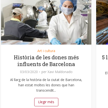
Art i cultura
Història de les dones més
5 
influents de Barcelona
03/03/2020
per
Xavi Maldonado
El
Al llarg de la història de la ciutat de Barcelona,
han estat moltes les dones que han
transcendit...
Llegir més