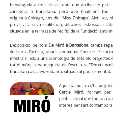
benvinguda a tots els visitants que arribessin per
carretera a Barcelona, però que finalment fou
erigida a Chicago, i es diu “
Miss Chicago
”. Així i tot,
previs a la seva realització, dibuixos, esbossos i càl
situada en la terrassa de l’edifici de la Fundació, amb ma
L’exposició, de nom
De Miró a Barcelona
, també repas
dedicar a l’artista, abans anomenat Parc de l’Escorx
mostra s’inclou una cronologia de tots els projectes c
tot el món, i una maqueta de l’escultura
“Dona i ocell
Barcelona als anys vuitanta, situada al parc esmentat.
Aquesta mostra s’ha pogut du
Cercle Miró
, format per 
professional que fan una apo
interès per l’art contemporani