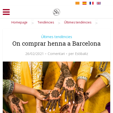
>
>
>
Homepage
Tendències
Últimes tendències
Últimes tendències
On comprar henna a Barcelona
26/02/2021
Comentari
per
Estibaliz