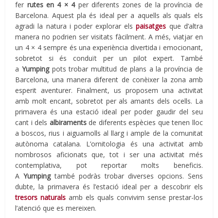
fer
rutes en 4 × 4
per diferents zones de la província de
Barcelona. Aquest pla és ideal per a aquells als quals els
agradi la natura i poder explorar els
paisatges
que d’altra
manera no podrien ser visitats fàcilment. A més, viatjar en
un 4 × 4 sempre és una experiència divertida i emocionant,
sobretot si és conduït per un pilot expert. També
a
Yumping
pots trobar multitud de plans a la província de
Barcelona, ​​una manera diferent de conèixer la zona amb
esperit aventurer. Finalment, us proposem una activitat
amb molt encant, sobretot per als amants dels ocells. La
primavera és una estació ideal per poder gaudir del seu
cant i dels
albiraments
de diferents espècies que tenen lloc
a boscos, rius i aiguamolls al llarg i ample de la comunitat
autònoma catalana. L’ornitologia és una activitat amb
nombrosos aficionats que, tot i ser una activitat més
contemplativa, pot reportar molts beneficis.
A
Yumping
també podràs trobar diverses opcions. Sens
dubte, la primavera és l’estació ideal per a descobrir els
tresors naturals
amb els quals convivim sense prestar-los
l’atenció que es mereixen.