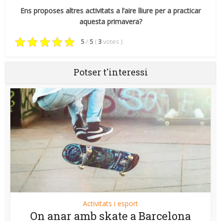
Ens proposes altres activitats a l’aire lliure per a practicar
aquesta primavera?
5
/
5
(
3
votes
)
Potser t'interessi
Activitats i esport
On anar amb skate a Barcelona