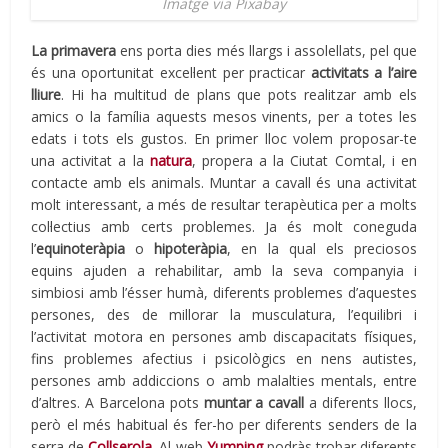
Imatge via Pixabay
La primavera
ens porta dies més llargs i assolellats, pel que
és una oportunitat excel·lent per practicar
activitats a l’aire
lliure
. Hi ha multitud de plans que pots realitzar amb els
amics o la família aquests mesos vinents, per a totes les
edats i tots els gustos. En primer lloc volem proposar-te
una activitat a la
natura
, propera a la Ciutat Comtal, i en
contacte amb els animals. Muntar a cavall és una activitat
molt interessant, a més de resultar terapèutica per a molts
col·lectius amb certs problemes. Ja és molt coneguda
l’
equinoteràpia
o
hipoteràpia
, en la qual els preciosos
equins ajuden a rehabilitar, amb la seva companyia i
simbiosi amb l’ésser humà, diferents problemes d’aquestes
persones, des de millorar la musculatura, l’equilibri i
l’activitat motora en persones amb discapacitats físiques,
fins problemes afectius i psicològics en nens autistes,
persones amb addiccions o amb malalties mentals, entre
d’altres. A Barcelona pots
muntar a cavall
a diferents llocs,
però el més habitual és fer-ho per diferents senders de la
serra de
Collserola
. Al web
Yumping
podràs trobar diferents