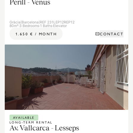
Perill - Venus
Gràcia
|
Barcelona
|
REF 231LEP12REP12
80m²
·
3 Bedrooms
·
1 Baths
·
Elevator
CONTACT
1.650 €
/
MONTH
AVAILABLE
LONG-TERM RENTAL
Av. Vallcarca - Lesseps