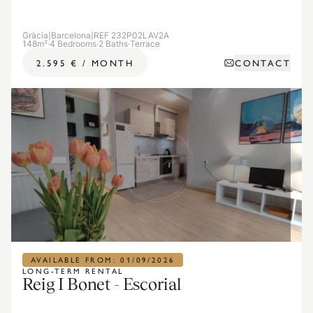
Gràcia
|
Barcelona
|
REF 232P02LAV2A
148m²
·
4 Bedrooms
·
2 Baths
·
Terrace
CONTACT
2.595 €
/
MONTH
AVAILABLE FROM: 01/09/2026
LONG-TERM RENTAL
Reig I Bonet - Escorial