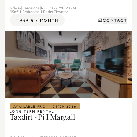
Gràcia
|
Barcelona
|
REF 232P22BIR32AE
65m²
·
1 Bedrooms
·
1 Baths
·
Elevator
CONTACT
1.464 €
/
MONTH
AVAILABLE FROM: 01/09/2026
LONG-TERM RENTAL
Taxdirt - Pi I Margall