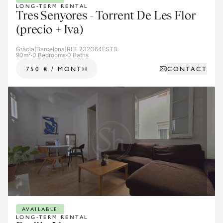
LONG-TERM RENTAL
Tres Senyores - Torrent De Les Flor
(precio + Iva)
Gràcia
|
Barcelona
|
REF 232O64ESTB
90m²
·
0 Bedrooms
·
0 Baths
CONTACT
750 €
/
MONTH
AVAILABLE
LONG-TERM RENTAL