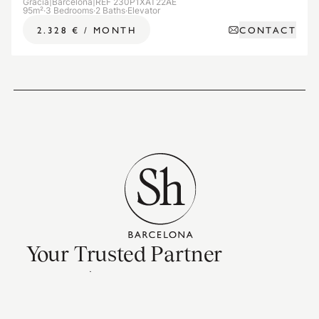
Gràcia
|
Barcelona
|
REF 230P1XAT22AE
95m²
·
3 Bedrooms
·
2 Baths
·
Elevator
CONTACT
2.328 €
/
MONTH
Your Trusted Partner
CONTACT