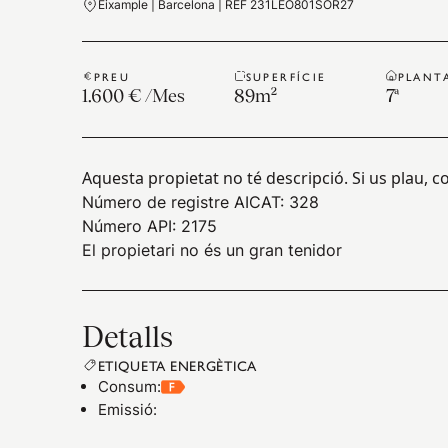
Eixample | Barcelona | REF 231LEO801SOR27
PREU
SUPERFÍCIE
PLANT
1.600 €
/
Mes
89
m²
7ª
Aquesta propietat no té descripció. Si us plau,
Número de registre AICAT: 328
Número API: 2175
El propietari no és un gran tenidor
Detalls
ETIQUETA ENERGÈTICA
Consum
:
Emissió
: