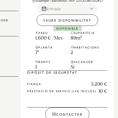
Eixample | Barcelona | REF 231LEO801SOR27
Entrada
VEURE DISPONIBILITAT
NSOR
DISPONIBLE
PREU
SUPERFÍCIE
1.600 €
/
Mes
89
m²
PLANTA
HABITACIONS
7ª
2
BANYS
ASCENSOR
1
Sí
DIPÒSIT DE SEGURETAT
3.200 €
FIANÇA
10 €
PRESTACIÓ DE SERVEIS (IVA INCLÒS)
CONTACTAR