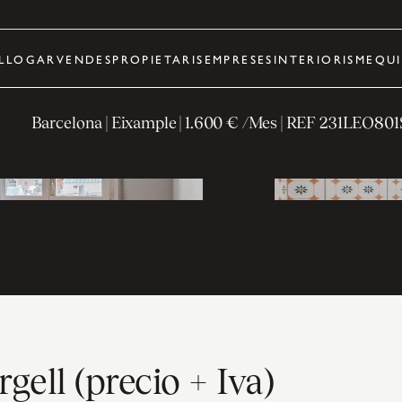
LLOGAR
VENDES
PROPIETARIS
EMPRESES
INTERIORISME
QUI
Barcelona
| Eixample
|
1.600 € /Mes
| REF
231LEO801
gell (precio + Iva)