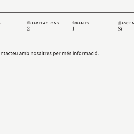
A
HABITACIONS
BANYS
ASCE
2
1
Sí
 contacteu amb nosaltres per més informació.