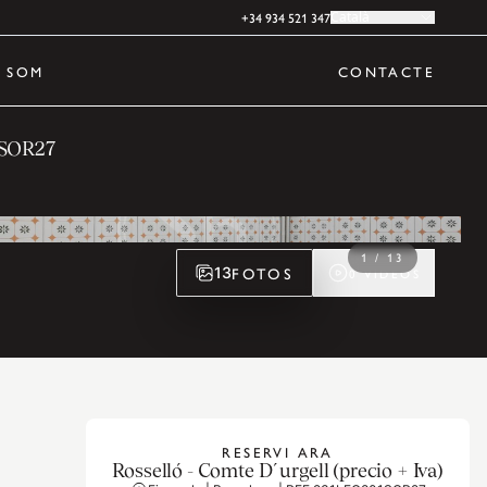
+34 934 521 347
Català
 SOM
CONTACTE
SOR27
1
/
13
FOTOS
13
0
VÍDEOS
RESERVI ARA
Rosselló - Comte D´urgell (precio + Iva)