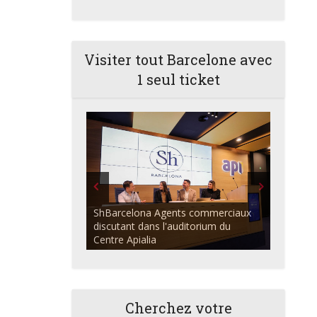
Visiter tout Barcelone avec
1 seul ticket
ShBarcelona Agents commerciaux
discutant dans l'auditorium du
Centre Apialia
Cherchez votre