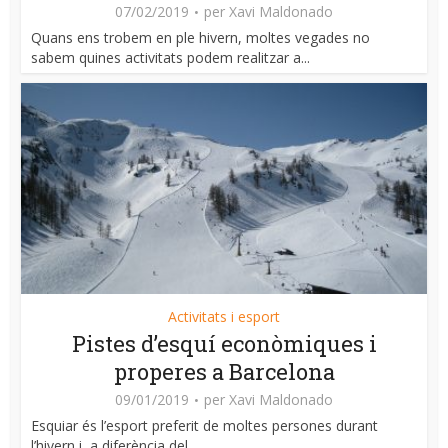
07/02/2019
per
Xavi Maldonado
Quans ens trobem en ple hivern, moltes vegades no
sabem quines activitats podem realitzar a...
Activitats i esport
Pistes d’esquí econòmiques i
properes a Barcelona
09/01/2019
per
Xavi Maldonado
Esquiar és l’esport preferit de moltes persones durant
l’hivern i, a diferència del...