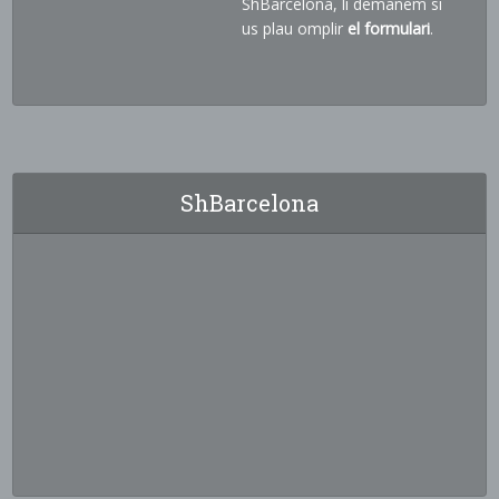
ShBarcelona, li demanem si
us plau omplir
el formulari
.
ShBarcelona