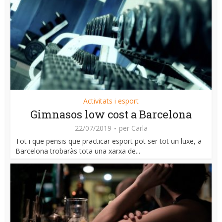
Activitats i esport
Gimnasos low cost a Barcelona
22/07/2019
per
Carla
Tot i que pensis que practicar esport pot ser tot un luxe, a
Barcelona trobaràs tota una xarxa de...